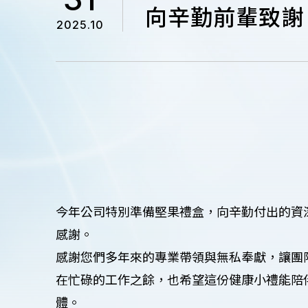
向辛勤前輩致謝
2025.10
今年公司特別準備堅果禮盒，向辛勤付出的資
感謝。
感謝您們多年來的專業帶領與無私奉獻，讓團
在忙碌的工作之餘，也希望這份健康小禮能陪
體。