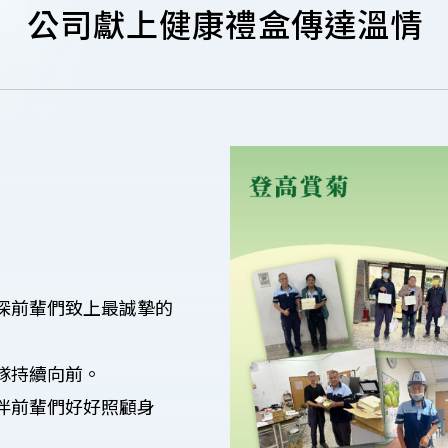
 公司獻上健康禮盒傳達溫情
深前輩們致上最誠摯的
隊持續向前。
伴前輩們好好照顧身