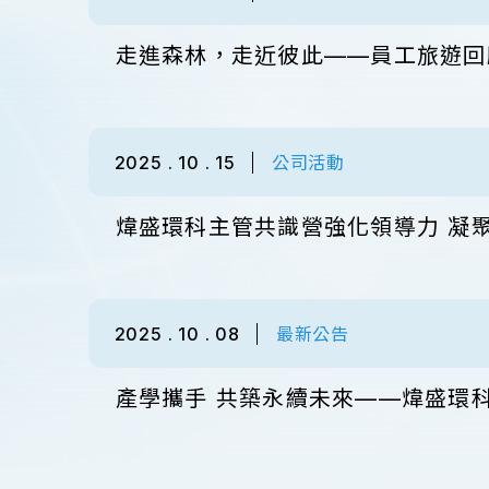
走進森林，走近彼此——員工旅遊回
2025 . 10 . 15
公司活動
煒盛環科主管共識營強化領導力 凝聚
2025 . 10 . 08
最新公告
產學攜手 共築永續未來——煒盛環